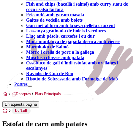
Fish and chips (bacallà i salmó) amb curry suau de
coco i salsa tàrtara
Fricandó amb garam masala
Galtes de vedella amb bolets
Garrinet al forn amb la seva pelleta cruixent
Lassanya gratinada de bolets i verdures
Lluç amb pèsols, carxofes i ou dur
Mar i muntanya de papada ibèrica amb vieires
Marmitako de Salmó
Morro i orella de porc a la gallega
Musclos i cloïsses amb patata
Ossobuco de gall d'indi estofat amb orellanes i
escalunyes
Raviolis de Cua de Bou
Risotto de Sobrassada amb Formatge de Maó
Postres
Receptes
Plats Principals
En aquesta pàgina
Lo Tall
Estofat de carn amb patates