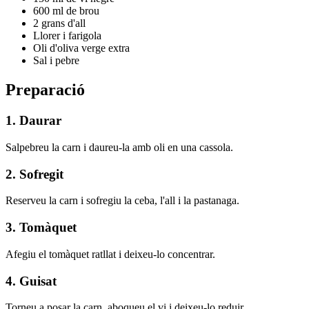
600 ml de brou
2 grans d'all
Llorer i farigola
Oli d'oliva verge extra
Sal i pebre
Preparació
1. Daurar
Salpebreu la carn i daureu-la amb oli en una cassola.
2. Sofregit
Reserveu la carn i sofregiu la ceba, l'all i la pastanaga.
3. Tomàquet
Afegiu el tomàquet ratllat i deixeu-lo concentrar.
4. Guisat
Torneu a posar la carn, aboqueu el vi i deixeu-lo reduir.