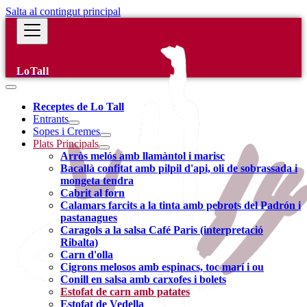
Salta al contingut principal
LoTall
Receptes de Lo Tall
Entrants
Sopes i Cremes
Plats Principals
Arròs melós amb llamàntol i marisc
Bacallà confitat amb pilpil d'api, oli de sobrassada i
mongeta tendra
Cabrit al forn
Calamars farcits a la tinta amb pebrots del Padrón i
pastanagues
Caragols a la salsa Café Paris (interpretació
Ribalta)
Carn d'olla
Cigrons melosos amb espinacs, toc marí i ou
Conill en salsa amb carxofes i bolets
Estofat de carn amb patates
Estofat de Vedella