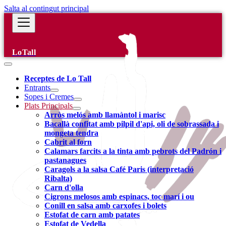
Salta al contingut principal
LoTall
Receptes de Lo Tall
Entrants
Sopes i Cremes
Plats Principals
Arròs melós amb llamàntol i marisc
Bacallà confitat amb pilpil d'api, oli de sobrassada i
mongeta tendra
Cabrit al forn
Calamars farcits a la tinta amb pebrots del Padrón i
pastanagues
Caragols a la salsa Café Paris (interpretació
Ribalta)
Carn d'olla
Cigrons melosos amb espinacs, toc marí i ou
Conill en salsa amb carxofes i bolets
Estofat de carn amb patates
Estofat de Vedella