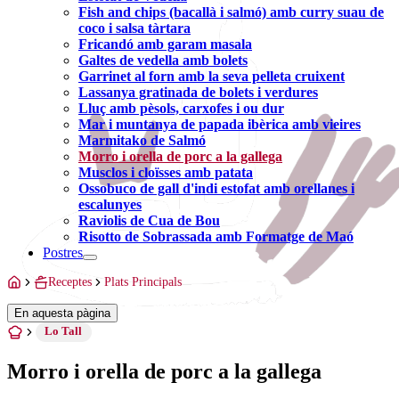
Fish and chips (bacallà i salmó) amb curry suau de
coco i salsa tàrtara
Fricandó amb garam masala
Galtes de vedella amb bolets
Garrinet al forn amb la seva pelleta cruixent
Lassanya gratinada de bolets i verdures
Lluç amb pèsols, carxofes i ou dur
Mar i muntanya de papada ibèrica amb vieires
Marmitako de Salmó
Morro i orella de porc a la gallega
Musclos i cloïsses amb patata
Ossobuco de gall d'indi estofat amb orellanes i
escalunyes
Raviolis de Cua de Bou
Risotto de Sobrassada amb Formatge de Maó
Postres
Receptes
Plats Principals
En aquesta pàgina
Lo Tall
Morro i orella de porc a la gallega