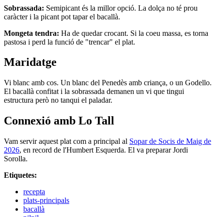
Sobrassada:
Semipicant és la millor opció. La dolça no té prou
caràcter i la picant pot tapar el bacallà.
Mongeta tendra:
Ha de quedar crocant. Si la coeu massa, es torna
pastosa i perd la funció de "trencar" el plat.
Maridatge
Vi blanc amb cos. Un blanc del Penedès amb criança, o un Godello.
El bacallà confitat i la sobrassada demanen un vi que tingui
estructura però no tanqui el paladar.
Connexió amb Lo Tall
Vam servir aquest plat com a principal al
Sopar de Socis de Maig de
2026
, en record de l'Humbert Esquerda. El va preparar Jordi
Sorolla.
Etiquetes:
recepta
plats-principals
bacallà