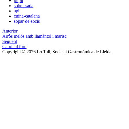
pilpil
sobrassada
api
cuina-catalana
sopar-de-socis
Anterior
Arròs melós amb llamàntol i marisc
Següent
Cabrit al forn
Copyright © 2026 Lo Tall, Societat Gastronòmica de Lleida.