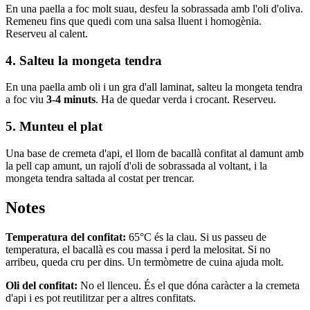
En una paella a foc molt suau, desfeu la sobrassada amb l'oli d'oliva.
Remeneu fins que quedi com una salsa lluent i homogènia.
Reserveu al calent.
4. Salteu la mongeta tendra
En una paella amb oli i un gra d'all laminat, salteu la mongeta tendra
a foc viu
3-4 minuts
. Ha de quedar verda i crocant. Reserveu.
5. Munteu el plat
Una base de cremeta d'api, el llom de bacallà confitat al damunt amb
la pell cap amunt, un rajolí d'oli de sobrassada al voltant, i la
mongeta tendra saltada al costat per trencar.
Notes
Temperatura del confitat:
65°C és la clau. Si us passeu de
temperatura, el bacallà es cou massa i perd la melositat. Si no
arribeu, queda cru per dins. Un termòmetre de cuina ajuda molt.
Oli del confitat:
No el llenceu. És el que dóna caràcter a la cremeta
d'api i es pot reutilitzar per a altres confitats.