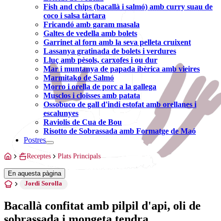
Fish and chips (bacallà i salmó) amb curry suau de
coco i salsa tàrtara
Fricandó amb garam masala
Galtes de vedella amb bolets
Garrinet al forn amb la seva pelleta cruixent
Lassanya gratinada de bolets i verdures
Lluç amb pèsols, carxofes i ou dur
Mar i muntanya de papada ibèrica amb vieires
Marmitako de Salmó
Morro i orella de porc a la gallega
Musclos i cloïsses amb patata
Ossobuco de gall d'indi estofat amb orellanes i
escalunyes
Raviolis de Cua de Bou
Risotto de Sobrassada amb Formatge de Maó
Postres
Receptes
Plats Principals
En aquesta pàgina
Jordi Sorolla
Bacallà confitat amb pilpil d'api, oli de
sobrassada i mongeta tendra