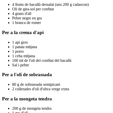
4 lloms de bacallà dessalat (uns 200 g cadascun)
Oli de gira-sol per confitar
4 grans d'all
Pebre negre en gra
1 branca de romer
Per a la crema d'api
1 api gros
1 patata mitjana
1 porro
1 ceba mitjana
100 ml de l'oli del confitat del bacallà
Sal i pebre
Per a l'oli de sobrassada
80 g de sobrassada semipicant
2 cullerades d'oli d'oliva verge extra
Per a la mongeta tendra
200 g de mongeta tendra
1 gra d'all