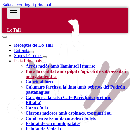
Salta al contingut principal
LoTall
Receptes de Lo Tall
Entrants
Sopes i Cremes
Plats Principals
Arròs melós amb llamàntol i marisc
Bacallà confitat amb pilpil d'api, oli de sobrassada i
mongeta tendra
Cabrit al forn
Calamars farcits a la tinta amb pebrots del Padrón i
pastanagues
Caragols a la salsa Café Paris (interpretació
Ribalta)
Carn d'olla
Cigrons melosos amb espinacs, toc marí i ou
Conill en salsa amb carxofes i bolets
Estofat de carn amb patates
Estofat de Vedella