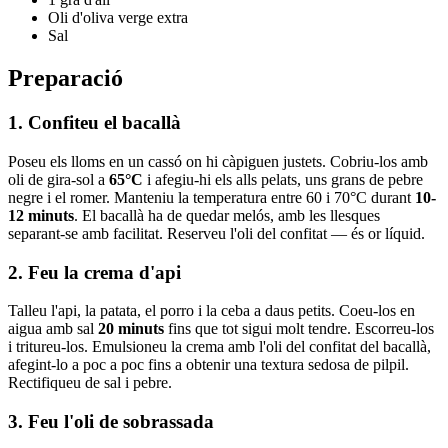
Oli d'oliva verge extra
Sal
Preparació
1. Confiteu el bacallà
Poseu els lloms en un cassó on hi càpiguen justets. Cobriu-los amb
oli de gira-sol a
65°C
i afegiu-hi els alls pelats, uns grans de pebre
negre i el romer. Manteniu la temperatura entre 60 i 70°C durant
10-
12 minuts
. El bacallà ha de quedar melós, amb les llesques
separant-se amb facilitat. Reserveu l'oli del confitat — és or líquid.
2. Feu la crema d'api
Talleu l'api, la patata, el porro i la ceba a daus petits. Coeu-los en
aigua amb sal
20 minuts
fins que tot sigui molt tendre. Escorreu-los
i tritureu-los. Emulsioneu la crema amb l'oli del confitat del bacallà,
afegint-lo a poc a poc fins a obtenir una textura sedosa de pilpil.
Rectifiqueu de sal i pebre.
3. Feu l'oli de sobrassada