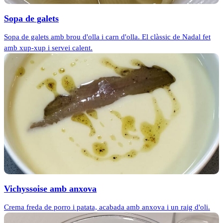
Sopa de galets
Sopa de galets amb brou d'olla i carn d'olla. El clàssic de Nadal fet
amb xup-xup i servei calent.
Vichyssoise amb anxova
Crema freda de porro i patata, acabada amb anxova i un raig d'oli.