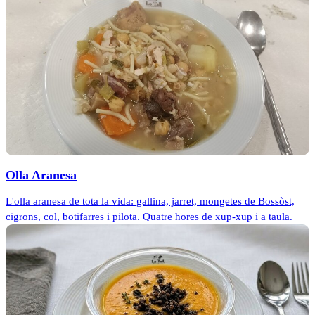
Olla Aranesa
L'olla aranesa de tota la vida: gallina, jarret, mongetes de Bossòst,
cigrons, col, botifarres i pilota. Quatre hores de xup-xup i a taula.