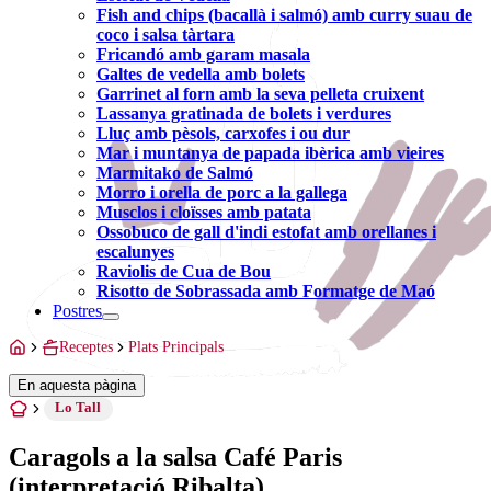
Fish and chips (bacallà i salmó) amb curry suau de
coco i salsa tàrtara
Fricandó amb garam masala
Galtes de vedella amb bolets
Garrinet al forn amb la seva pelleta cruixent
Lassanya gratinada de bolets i verdures
Lluç amb pèsols, carxofes i ou dur
Mar i muntanya de papada ibèrica amb vieires
Marmitako de Salmó
Morro i orella de porc a la gallega
Musclos i cloïsses amb patata
Ossobuco de gall d'indi estofat amb orellanes i
escalunyes
Raviolis de Cua de Bou
Risotto de Sobrassada amb Formatge de Maó
Postres
Receptes
Plats Principals
En aquesta pàgina
Lo Tall
Caragols a la salsa Café Paris
(interpretació Ribalta)