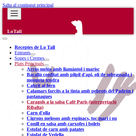
Salta al contingut principal
LoTall
Receptes de Lo Tall
Entrants
Sopes i Cremes
Plats Principals
Arròs melós amb llamàntol i marisc
Bacallà confitat amb pilpil d'api, oli de sobrassada i
mongeta tendra
Cabrit al forn
Calamars farcits a la tinta amb pebrots del Padrón i
pastanagues
Caragols a la salsa Café Paris (interpretació
Ribalta)
Carn d'olla
Cigrons melosos amb espinacs, toc marí i ou
Conill en salsa amb carxofes i bolets
Estofat de carn amb patates
Estofat de Vedella