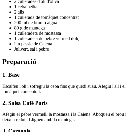
2 cullerades d'oli d'oliva
1 ceba petita
2 alls
1 cullerada de tomàquet concentrat
200 ml de brou o aigua
80 g de mantega
1 culleradeta de mostassa
1 culleradeta de pebre vermell dolç
Un pessic de Caiena
Julivert, sal i pebre
Preparació
1. Base
Escalfeu l'oli i sofregiu la ceba fins que quedi suau. Afegiu l'all i el
tomàquet concentrat.
2. Salsa Café Paris
Afegiu el pebre vermell, la mostassa i la Caiena. Aboqueu el brou i
deixeu reduir. Lligueu amb la mantega.
3. Caragols