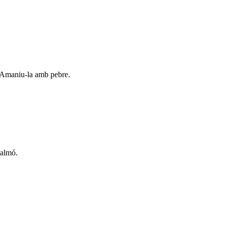
. Amaniu-la amb pebre.
salmó.