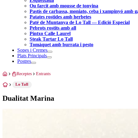
Esqueixada
Ou farcit amb mousse de tonyina
Pastís de carbassa, moniato, ceba i xampinyó amb 
Patates rostides amb herbetes
Paté de Muntanya de Lo Tall — Edició Especial
Pebrots rostits amb all
Pintxo Calle Laurel
Steak Tartar Lo Tall
Tomàquet amb burrata i pesto
Sopes i Cremes
Plats Principals
Postres
Receptes
Entrants
Lo Tall
Dualitat Marina