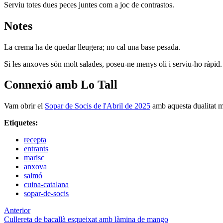
Serviu totes dues peces juntes com a joc de contrastos.
Notes
La crema ha de quedar lleugera; no cal una base pesada.
Si les anxoves són molt salades, poseu-ne menys oli i serviu-ho ràpid.
Connexió amb Lo Tall
Vam obrir el
Sopar de Socis de l'Abril de 2025
amb aquesta dualitat m
Etiquetes:
recepta
entrants
marisc
anxova
salmó
cuina-catalana
sopar-de-socis
Anterior
Cullereta de bacallà esqueixat amb làmina de mango