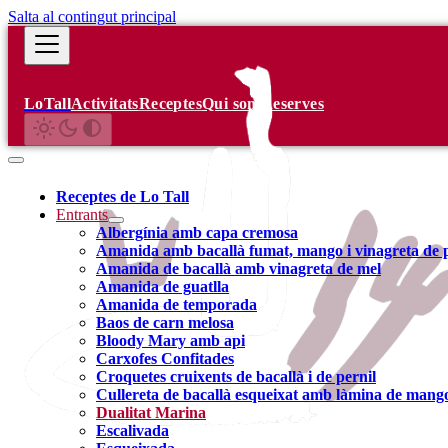
Salta al contingut principal
LoTall
Activitats
Receptes
Qui som
Reserves
Receptes de Lo Tall
Entrants
Albergínia amb capa cremosa
Amanida amb bacallà fumat, mango i vinagreta de p
Amanida de bacallà amb vinagreta de mel
Amanida de guatlla
Amanida de temporada
Baos de carn melosa
Bloody Mary amb api
Carxofes Confitades
Croquetes cruixents de bacallà i de pernil
Cullereta de bacallà esqueixat amb làmina de mang
Dualitat Marina
Escalivada