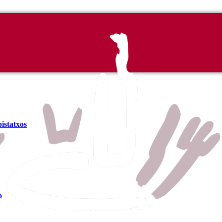
istatxos
o