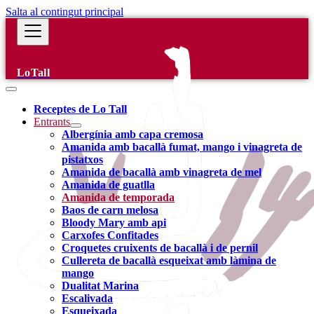
Salta al contingut principal
LoTall
Receptes de Lo Tall
Entrants
Albergínia amb capa cremosa
Amanida amb bacallà fumat, mango i vinagreta de
pistatxos
Amanida de bacallà amb vinagreta de mel
Amanida de guatlla
Amanida de temporada
Baos de carn melosa
Bloody Mary amb api
Carxofes Confitades
Croquetes cruixents de bacallà i de pernil
Cullereta de bacallà esqueixat amb làmina de
mango
Dualitat Marina
Escalivada
Esqueixada