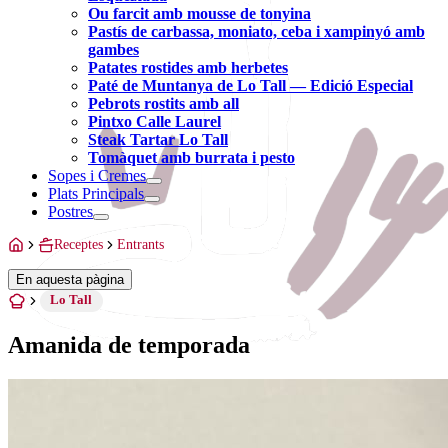
Ou farcit amb mousse de tonyina
Pastís de carbassa, moniato, ceba i xampinyó amb
gambes
Patates rostides amb herbetes
Paté de Muntanya de Lo Tall — Edició Especial
Pebrots rostits amb all
Pintxo Calle Laurel
Steak Tartar Lo Tall
Tomàquet amb burrata i pesto
Sopes i Cremes
Plats Principals
Postres
Receptes
Entrants
En aquesta pàgina
Lo Tall
Amanida de temporada