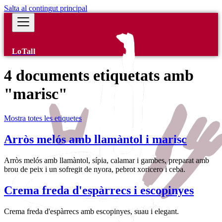
Salta al contingut principal
LoTall
4 documents etiquetats amb
"marisc"
Mostra totes les etiquetes
Arròs melós amb llamàntol i marisc
Arròs melós amb llamàntol, sípia, calamar i gambes, preparat amb
brou de peix i un sofregit de nyora, pebrot xoricero i ceba.
Crema freda d'espàrrecs i escopinyes
Crema freda d'espàrrecs amb escopinyes, suau i elegant.