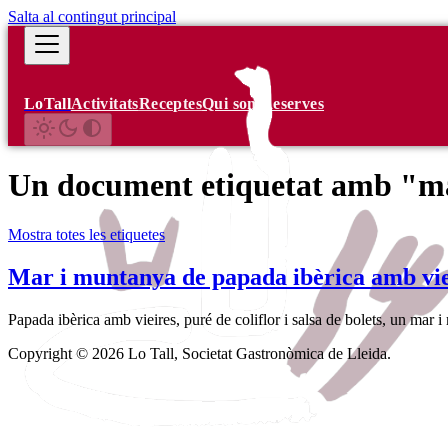
Salta al contingut principal
LoTall
Activitats
Receptes
Qui som
Reserves
Un document etiquetat amb "m
Mostra totes les etiquetes
Mar i muntanya de papada ibèrica amb vie
Papada ibèrica amb vieires, puré de coliflor i salsa de bolets, un mar 
Copyright © 2026 Lo Tall, Societat Gastronòmica de Lleida.