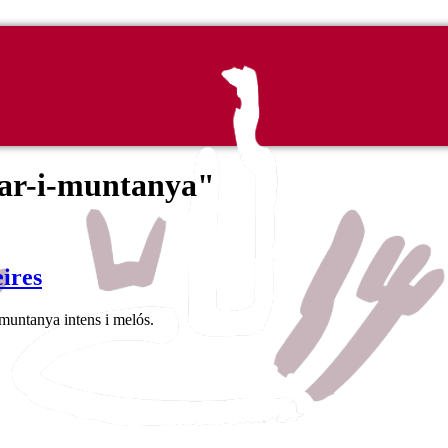
ar-i-muntanya"
ires
i muntanya intens i melós.