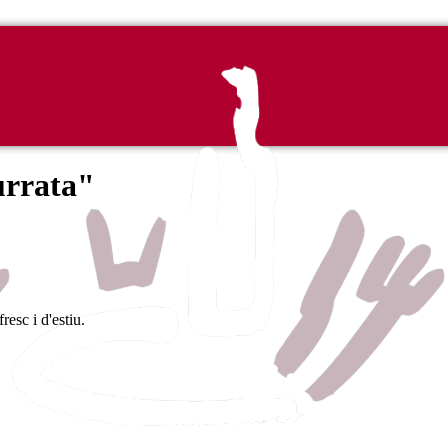
urrata"
esc i d'estiu.