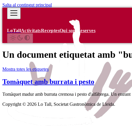
Salta al contingut principal
LoTall
Activitats
Receptes
Qui som
Reserves
Un document etiquetat amb "b
Mostra totes les etiquetes
Tomàquet amb burrata i pesto
Tomàquet madur amb burrata cremosa i pesto d'alfàbrega. Un entrant fr
Copyright © 2026 Lo Tall, Societat Gastronòmica de Lleida.