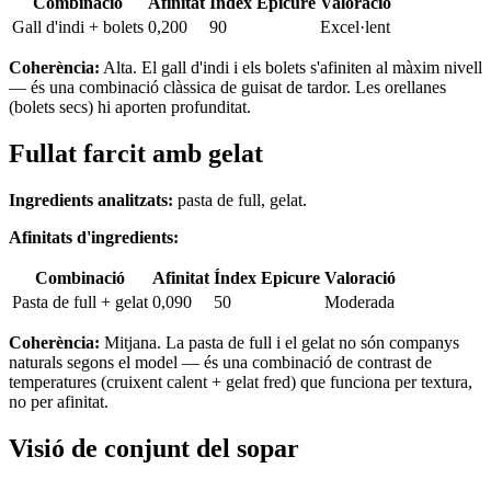
Combinació
Afinitat
Índex Epicure
Valoració
Gall d'indi + bolets
0,200
90
Excel·lent
Coherència:
Alta. El gall d'indi i els bolets s'afiniten al màxim nivell
— és una combinació clàssica de guisat de tardor. Les orellanes
(bolets secs) hi aporten profunditat.
Fullat farcit amb gelat
Ingredients analitzats:
pasta de full, gelat.
Afinitats d'ingredients:
Combinació
Afinitat
Índex Epicure
Valoració
Pasta de full + gelat
0,090
50
Moderada
Coherència:
Mitjana. La pasta de full i el gelat no són companys
naturals segons el model — és una combinació de contrast de
temperatures (cruixent calent + gelat fred) que funciona per textura,
no per afinitat.
Visió de conjunt del sopar