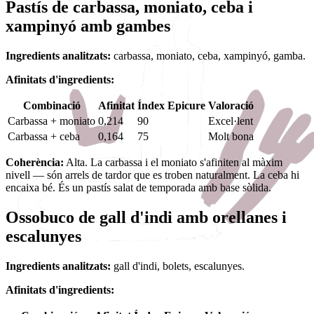
Pastís de carbassa, moniato, ceba i
xampinyó amb gambes
Ingredients analitzats:
carbassa, moniato, ceba, xampinyó, gamba.
Afinitats d'ingredients:
Combinació
Afinitat
Índex Epicure
Valoració
Carbassa + moniato
0,214
90
Excel·lent
Carbassa + ceba
0,164
75
Molt bona
Coherència:
Alta. La carbassa i el moniato s'afiniten al màxim
nivell — són arrels de tardor que es troben naturalment. La ceba hi
encaixa bé. És un pastís salat de temporada amb base sòlida.
Ossobuco de gall d'indi amb orellanes i
escalunyes
Ingredients analitzats:
gall d'indi, bolets, escalunyes.
Afinitats d'ingredients: