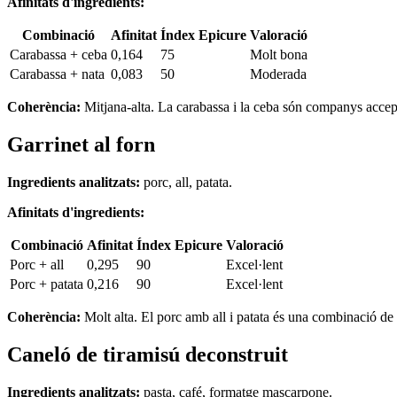
Afinitats d'ingredients:
Combinació
Afinitat
Índex Epicure
Valoració
Carabassa + ceba
0,164
75
Molt bona
Carabassa + nata
0,083
50
Moderada
Coherència:
Mitjana-alta. La carabassa i la ceba són companys acceptab
Garrinet al forn
Ingredients analitzats:
porc, all, patata.
Afinitats d'ingredients:
Combinació
Afinitat
Índex Epicure
Valoració
Porc + all
0,295
90
Excel·lent
Porc + patata
0,216
90
Excel·lent
Coherència:
Molt alta. El porc amb all i patata és una combinació de 
Caneló de tiramisú deconstruit
Ingredients analitzats:
pasta, café, formatge mascarpone.