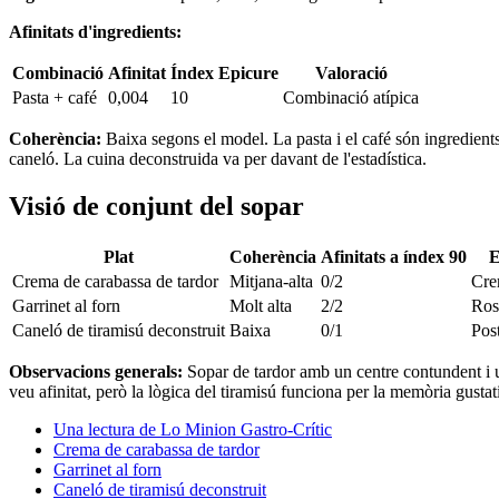
Afinitats d'ingredients:
Combinació
Afinitat
Índex Epicure
Valoració
Pasta + café
0,004
10
Combinació atípica
Coherència:
Baixa segons el model. La pasta i el café són ingredient
caneló. La cuina deconstruida va per davant de l'estadística.
Visió de conjunt del sopar
Plat
Coherència
Afinitats a índex 90
E
Crema de carabassa de tardor
Mitjana-alta
0/2
Cre
Garrinet al forn
Molt alta
2/2
Rost
Caneló de tiramisú deconstruit
Baixa
0/1
Post
Observacions generals:
Sopar de tardor amb un centre contundent i un 
veu afinitat, però la lògica del tiramisú funciona per la memòria gustat
Una lectura de Lo Minion Gastro-Crític
Crema de carabassa de tardor
Garrinet al forn
Caneló de tiramisú deconstruit