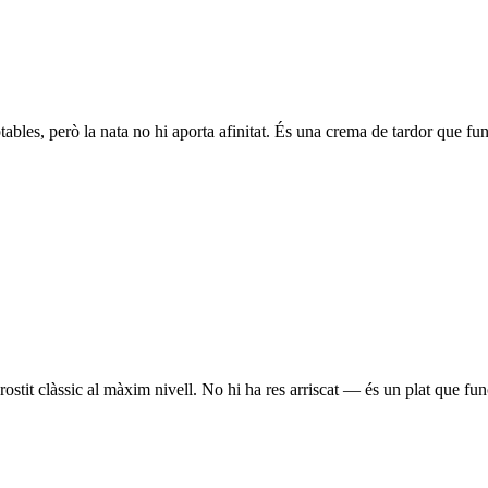
les, però la nata no hi aporta afinitat. És una crema de tardor que funci
rostit clàssic al màxim nivell. No hi ha res arriscat — és un plat que fu