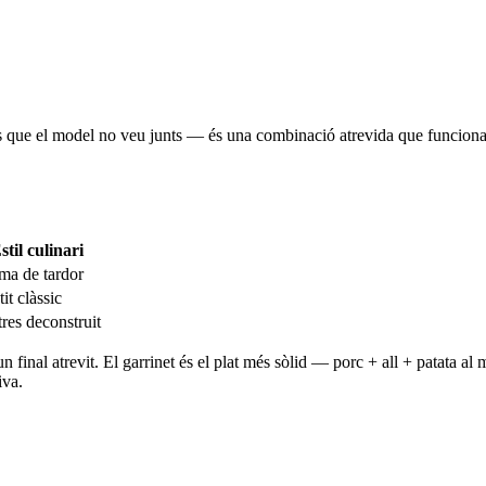
s que el model no veu junts — és una combinació atrevida que funciona 
stil culinari
ma de tardor
it clàssic
res deconstruit
final atrevit. El garrinet és el plat més sòlid — porc + all + patata al m
iva.