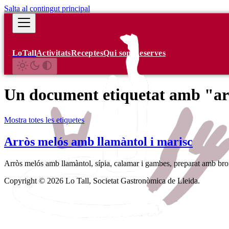
Salta al contingut principal
LoTall
Activitats
Receptes
Qui som
Reserves
Un document etiquetat amb "ar
Mostra totes les etiquetes
Arròs melós amb llamàntol i marisc
Arròs melós amb llamàntol, sípia, calamar i gambes, preparat amb brou 
Copyright © 2026 Lo Tall, Societat Gastronòmica de Lleida.