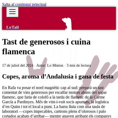
Salta al contingut principal
LoTall
Tast de generosos i cuina
flamenca
17 de juliol del 2024
·
Autor:
Lo Minion
·
3 min de lectura
Copes, aroma d’Andalusia i gana de festa
En Rafa va posar el nord magnètic cap al sud: preparà un tast
comentat de vins generosos per escalfar motors abans del sopar
flamenc, que faria de colofó a la tarda de flamenc de la Carme
García a Pardinyes. Més de vint-i-vuit socis apuntats, la logística
d’en Quim i tot el local a punt. La barra lluïa com una taula de
laboratori —copes impecables, cartrons plens d’olorosos i palo
cortados acabats d’arribar— mentre anaven arribant els companys