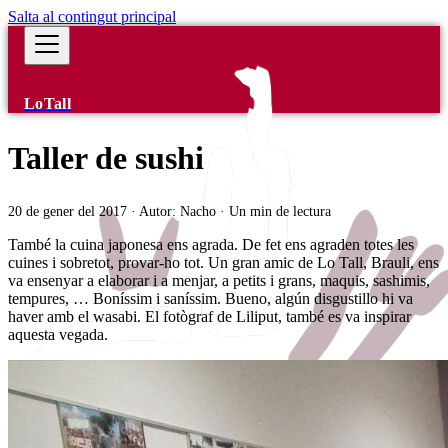
Salta al contingut principal
LoTall
Taller de sushi
20 de gener del 2017
·
Autor:
Nacho
·
Un min de lectura
També la cuina japonesa ens agrada. De fet ens agraden totes les
cuines i sobretot, provar-ho tot. Un gran amic de Lo Tall, Brauli, ens
va ensenyar a elaborar i a menjar, a petits i grans, maquis, sashimis,
tempures, … Boníssim i saníssim. Bueno, algún disgustillo hi va
haver amb el wasabi. El fotògraf de Liliput, també es va inspirar
aquesta vegada.