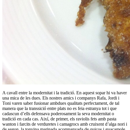
A cavall entre la modernitat i la tradició. En aquest sopar hi va haver
una mica de les dues. Els nostres amics i companys Rafa, Jordi i
Toni varen saber fusionar ambdues qualitats perfectament, de tal
manera que la transsició entre plats no es feia estranya tot i que
cadascun d’ells defensava poderosament la seva modernitat o
tradició en cada cas. Així, de primer, els raviolis fets amb pasta
wanton i farcits de verduretes i camagrocs amb cruixent d’alga nori i
de segon, la tonyina marinada acompanyada de quicos i guacamole,