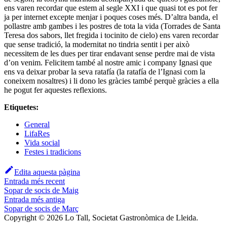
ens varen recordar que estem al segle XXI i que quasi tot es pot fer
ja per internet excepte menjar i poques coses més. D’altra banda, el
pollastre amb gambes i les postres de tota la vida (Torrades de Santa
Teresa dos sabors, llet fregida i tocinito de cielo) ens varen recordar
que sense tradició, la modernitat no tindria sentit i per això
necessitem de les dues per tirar endavant sense perdre mai de vista
d’on venim. Felicitem també al nostre amic i company Ignasi que
ens va deixar probar la seva ratafía (la ratafía de l’Ignasi com la
coneixem nosaltres) i li dono les gràcies també perquè gràcies a ella
he pogut fer aquestes reflexions.
Etiquetes:
General
LifaRes
Vida social
Festes i tradicions
Edita aquesta pàgina
Entrada més recent
Sopar de socis de Maig
Entrada més antiga
Sopar de socis de Març
Copyright © 2026 Lo Tall, Societat Gastronòmica de Lleida.